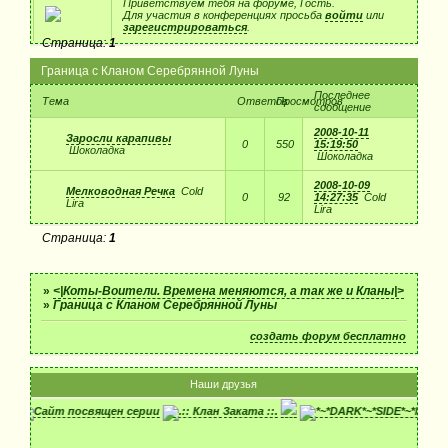
Приветствуем тебя на форуме, Гость.
Для участия в конференциях просьба
войти
или
зарегистрироваться
.
Страница:
1
Граница с Кланом Серебрянной Луны
Последнее
Тема
Ответов
Просмотров
сообщение
2008-10-11
Заросли карапивы
0
550
15:19:50
Шоколадка
Шоколадка
2008-10-09
Мелководная Речка
Cold
0
92
14:27:35
Cold
Lira
Lira
Страница:
1
»
<|Коты-Воители. Времена меняются, а так же и Кланы|>
»
Граница с Кланом Серебрянной Луны
создать форум бесплатно
Наши друзья