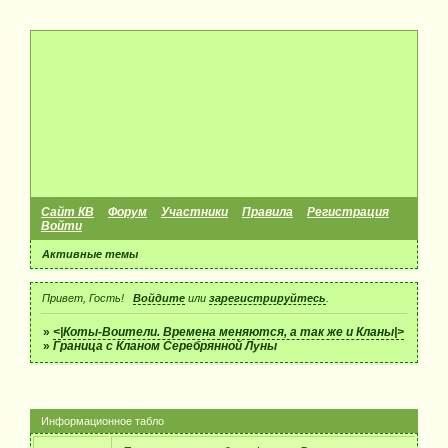
Сайт КВ
Форум
Участники
Правила
Регистрация
Войти
Активные темы
Привет, Гость!
Войдите
или
зарегистрируйтесь
.
»
<|Коты-Воители. Времена меняются, а так же и Кланы|>
»
Граница с Кланом Серебрянной Луны
Информационное табло