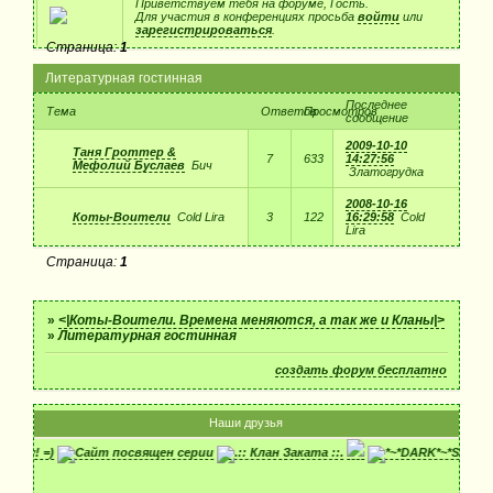
Приветствуем тебя на форуме, Гость.
Для участия в конференциях просьба
войти
или
зарегистрироваться
.
Страница:
1
Литературная гостинная
Последнее
Тема
Ответов
Просмотров
сообщение
2009-10-10
Таня Гроттер &
7
633
14:27:56
Мефолий Буслаев
Бич
Златогрудка
2008-10-16
Коты-Воители
Cold Lira
3
122
16:29:58
Cold
Lira
Страница:
1
»
<|Коты-Воители. Времена меняются, а так же и Кланы|>
»
Литературная гостинная
создать форум бесплатно
Наши друзья