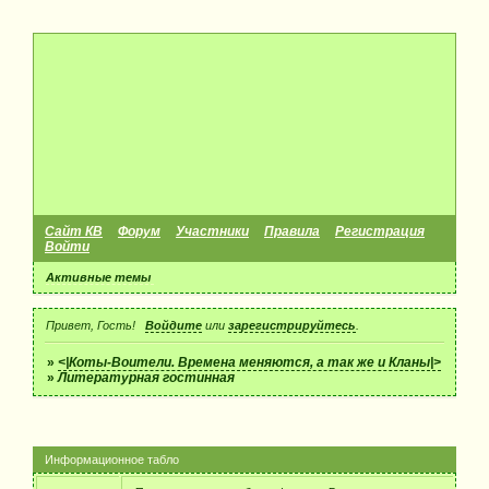
Сайт КВ
Форум
Участники
Правила
Регистрация
Войти
Активные темы
Привет, Гость!
Войдите
или
зарегистрируйтесь
.
»
<|Коты-Воители. Времена меняются, а так же и Кланы|>
»
Литературная гостинная
Информационное табло