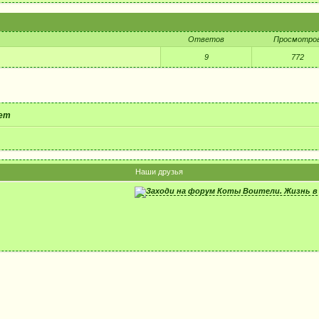
Ответов
Просмотро
9
772
ет
Наши друзья