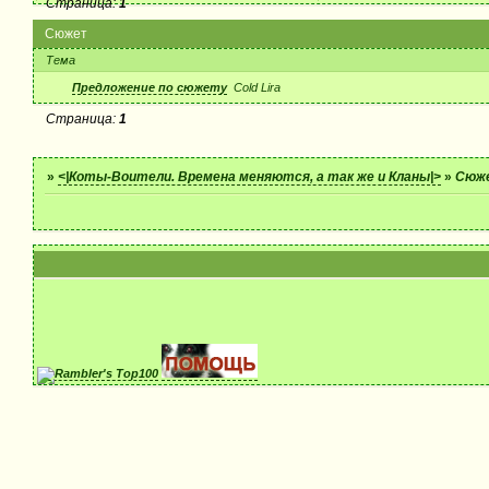
Страница:
1
Сюжет
Тема
Предложение по сюжету
Cold Lira
Страница:
1
»
<|Коты-Воители. Времена меняются, а так же и Кланы|>
»
Сюж