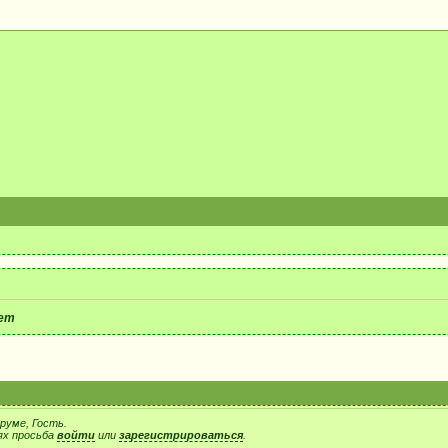
ет
руме, Гость.
ях просьба
войти
или
зарегистрироваться
.