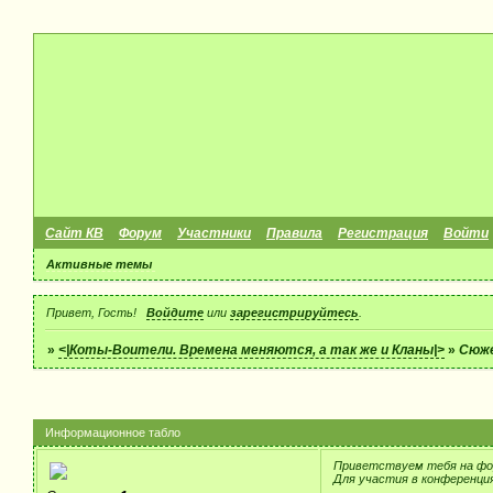
Сайт КВ
Форум
Участники
Правила
Регистрация
Войти
Активные темы
Привет, Гость!
Войдите
или
зарегистрируйтесь
.
»
<|Коты-Воители. Времена меняются, а так же и Кланы|>
»
Сюж
Информационное табло
Приветствуем тебя на фо
Для участия в конференци