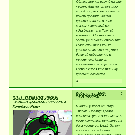
Однако подняв взгляд на эту
чёрную фигуру стоявшию
перед ней, вся уверенность
почти пропала. Кошка
просто впилась в него
глазами, который раз
убеждаясь, что Грач ей
нравится. Подняв очи и
заглянув в льдинисто синие
глаза глашатая кошка
увидела там что-то, что
было ей недоступно и
непонятно. Стихия
продолжала смотреть на
Грача ожидая что тишину
пробьёт его голос...
0
Поделиться
2008-
5
[CaT] TraVka [Not SmoKe]
10-21 19:27:54
~Ученица целительницы Клана
Я напишу пост от лица
Холодной Реки~
Травки. Вообще Травка-
одиночка. (Но как только мне
поменяют ник я останусь на
должности уч. Цел.) Этот
пост как она одиночка.
Тучи плотно закрывали небо