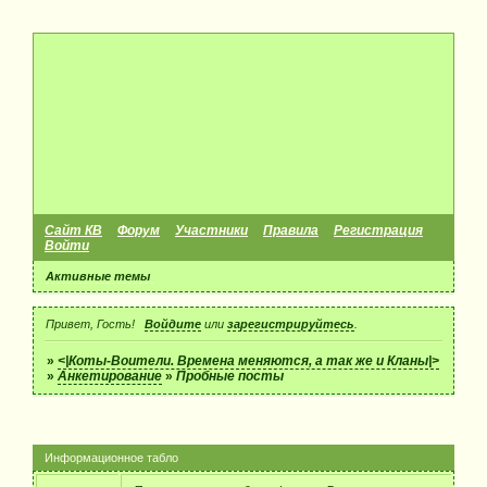
Сайт КВ
Форум
Участники
Правила
Регистрация
Войти
Активные темы
Привет, Гость!
Войдите
или
зарегистрируйтесь
.
»
<|Коты-Воители. Времена меняются, а так же и Кланы|>
»
Анкетирование
»
Пробные посты
Информационное табло