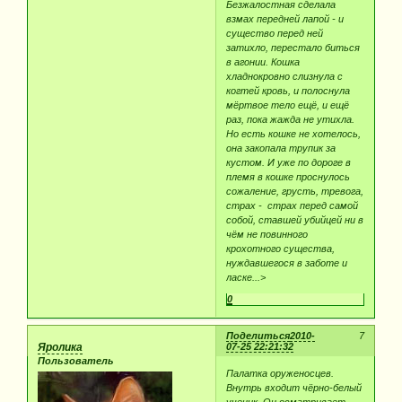
Безжалостная сделала
взмах передней лапой - и
существо перед ней
затихло, перестало биться
в агонии. Кошка
хладнокровно слизнула с
когтей кровь, и полоснула
мёртвое тело ещё, и ещё
раз, пока жажда не утихла.
Но есть кошке не хотелось,
она закопала трупик за
кустом. И уже по дороге в
племя в кошке проснулось
сожаление, грусть, тревога,
страх - страх перед самой
собой, ставшей убийцей ни в
чём не повинного
крохотного существа,
нуждавшегося в заботе и
ласке...>
0
Поделиться
2010-
7
Яролика
07-25 22:21:32
Пользователь
Палатка оруженосцев.
Внутрь входит чёрно-белый
ученик. Он осматривает