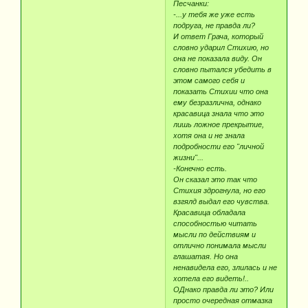
Песчанки:
-...у тебя же уже есть
подруга, не правда ли?
И ответ Грача, который
словно ударил Стихию, но
она не показала виду. Он
словно пытался убедить в
этом самого себя и
показать Стихии что она
ему безразлична, однако
красавица знала что это
лишь ложное прекрытие,
хотя она и не знала
подробности его "личной
жизни"...
-Конечно есть.
Он сказал это так что
Стихия здрогнула, но его
взгялд выдал его чувства.
Красавица обладала
способностью читать
мысли по действиям и
отлично понимала мысли
глашатая. Но она
ненавидела его, злилась и не
хотела его видеть!..
ОДнако правда ли это? Или
просто очередная отмазка