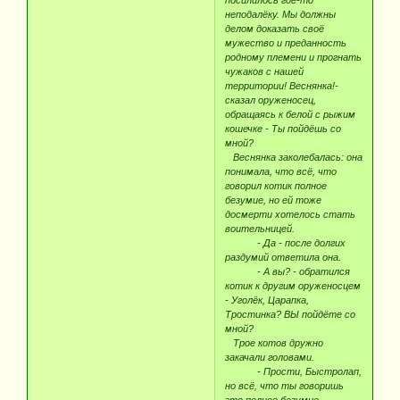
неподалёку. Мы должны
делом доказать своё
мужество и преданность
родному племени и прогнать
чужаков с нашей
территории! Веснянка!-
сказал оруженосец,
обращаясь к белой с рыжим
кошечке - Ты пойдёшь со
мной?
Веснянка заколебалась: она
понимала, что всё, что
говорил котик полное
безумие, но ей тоже
досмерти хотелось стать
воительницей.
- Да - после долгих
раздумий ответила она.
- А вы? - обратился
котик к другим оруженосцем
- Уголёк, Царапка,
Тростинка? ВЫ пойдёте со
мной?
Трое котов дружно
закачали головами.
- Прости, Быстролап,
но всё, что ты говоришь
это полное безумие... -