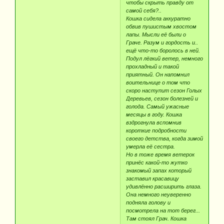
чтобы скрыть правду от
самой себя?..
Кошка сидела аккуратно
обвив пушистым хвостом
лапы. Мысли её были о
Граче. Разум и гордость и..
ещё что-то боролось в ней.
Подул лёгкий ветер, немного
прохладный и такой
приятный. Он напомнил
воительнице о том что
скоро наступит сезон Голых
Деревьев, сезон болезней и
голода. Самый ужасные
месяцы в году. Кошка
вздрогнула вспомнив
короткие подробности
своего детства, когда зимой
умерла её сестра.
Но в тоже время ветерок
принёс какой-то жутко
знакомый запах который
заставил красавицу
удивлённо расширить глаза.
Она немного неуверенно
подняла голову и
посмотрела на тот берег...
Там стоял Грач. Кошка