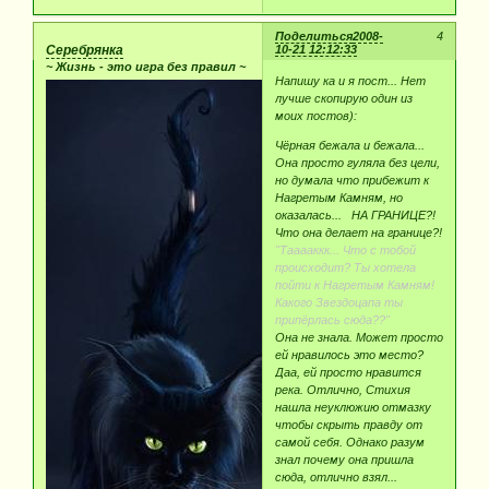
Поделиться
2008-
4
Серебрянка
10-21 12:12:33
~ Жизнь - это игра без правил ~
Напишу ка и я пост... Нет
лучше скопирую один из
моих постов):
Чёрная бежала и бежала...
Она просто гуляла без цели,
но думала что прибежит к
Нагретым Камням, но
оказалась... НА ГРАНИЦЕ?!
Что она делает на границе?!
"Тааааккк... Что с тобой
происходит? Ты хотела
пойти к Нагретым Камням!
Какого Звездоцапа ты
припёрлась сюда??"
Она не знала. Может просто
ей нравилось это место?
Даа, ей просто нравится
река. Отлично, Стихия
нашла неуклюжию отмазку
чтобы скрыть правду от
самой себя. Однако разум
знал почему она пришла
сюда, отлично взял...