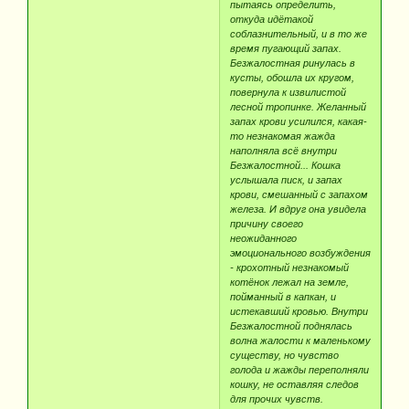
пытаясь определить,
откуда идётакой
соблазнительный, и в то же
время пугающий запах.
Безжалостная ринулась в
кусты, обошла их кругом,
повернула к извилистой
лесной тропинке. Желанный
запах крови усилился, какая-
то незнакомая жажда
наполняла всё внутри
Безжалостной... Кошка
услышала писк, и запах
крови, смешанный с запахом
железа. И вдруг она увидела
причину своего
неожиданного
эмоционального возбуждения
- крохотный незнакомый
котёнок лежал на земле,
пойманный в капкан, и
истекавший кровью. Внутри
Безжалостной поднялась
волна жалости к маленькому
существу, но чувство
голода и жажды переполняли
кошку, не оставляя следов
для прочих чувств.