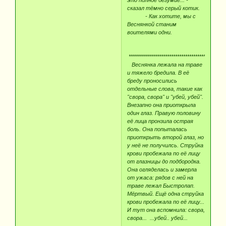
сказал тёмно серый котик.
- Как хотите, мы с
Веснянкой станим
воителями одни.
*****************************************
Веснянка лежала на траве
и тяжело бредила. В её
бреду проносились
отдельные слова, такие как
"свора, свора" и "убей, убей".
Внезапно она приоткрыла
один глаз. Правую половину
её лица пронзила острая
боль. Она попыталась
приоткрыть второй глаз, но
у неё не получилсь. Струйка
крови пробежала по её лицу
от глазницы до подбородка.
Она огляделась и замерла
от ужаса: рядов с ней на
траве лежал Быстролап.
Мёртвый. Ещё одна струйка
крови пробежала по её лицу...
И тут она вспомнила: свора,
свора... ...убей.. убей...