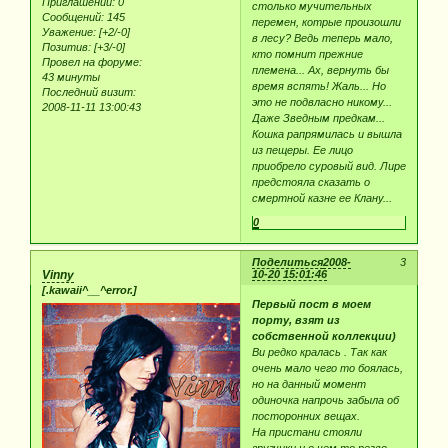
Приглашений:
0
столько мучительных
Сообщений:
145
перемен, котрые произошли
Уважение:
[+2/-0]
в лесу? Ведь теперь мало,
Позитив:
[+3/-0]
кто помнит прежние
Провел на форуме:
племена... Ах, вернуть бы
43 минуты
время вспять! Жаль... Но
Последний визит:
это не подвласно никому...
2008-11-11 13:00:43
Даже Зведным предкам...
Кошка рапрямилась и вышла
из пещеры. Ее лицо
приобрело суровый вид. Лире
предстояла сказать о
смертной казне ее Клану...
0
Поделиться
2008-
3
Vinny
10-20 15:01:46
[.kawaii^__^error.]
Первый пост в моем
порту, взят из
собственной коллекции)
Ви редко кралась . Так как
очень мало чего то боялась,
но на данный момент
одиночка напрочь забыла об
посторонних вещах.
На пристани стояли
грузчики и о чем то резво