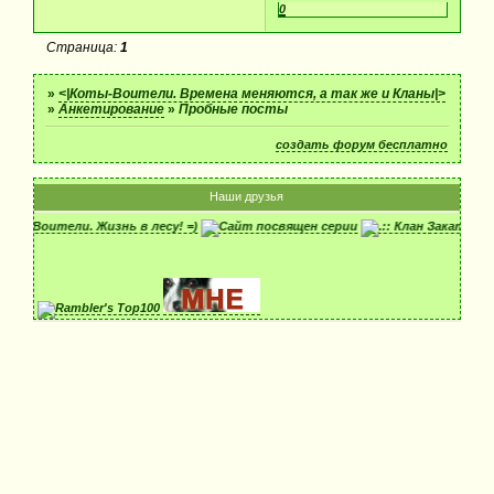
0
Страница:
1
»
<|Коты-Воители. Времена меняются, а так же и Кланы|>
»
Анкетирование
»
Пробные посты
создать форум бесплатно
Наши друзья