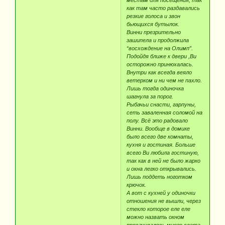
как там часто раздавались
резкие голоса и звон
бьющихся бутылок.
Винни презрительно
зашипела и продолжила
“восхождение на Олимп”.
Подойдя ближе к двери ,Ви
осторожно принюхалась.
Внутри как всегда веяло
ветерком и ни чем не пахло.
Лишь тогда одиночка
шагнула за порог.
Рыбачьи снасти, гарпуны,
сеть заваленная соломой на
полу. Всё это радовало
Винни. Вообще в домике
было всего две комнаты,
кухня и гостиная. Больше
всего Ви любила гостиную,
так как в ней не было жарко
и окна легко открывались.
Лишь поддеть ноготком
крючок.
А вот с кухней у одиночки
отношения не вышли, через
стекло которое еле еле
можно назвать окном
просачивалось много света.