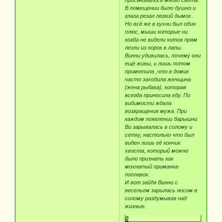
В помещении было душно и
глаза резал легкий дымок .
Но всё же в кухни был один
плюс, мыши которые ни
когда не видели котов прям
лезли из норок в лапы.
Винни удивилась, почему они
ещё живы, и лишь потом
приметила ,что в домик
часто заходила женщина
(жена рыбака), которая
всегда приносила еду. По
видимости ждала
возвращения мужа. При
каждом появлении барышни
Ви зарывалась в солому и
сетку, настолько что был
виден лишь её кончик
хвоста, который можно
было признать как
мохнатый приманка-
поплавок.
И вот зайдя Винни с
весельем зарылась носом в
солому раздумывая над
жизнью.
0