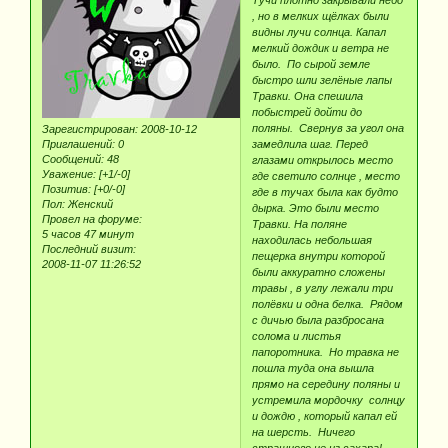
, но в мелких щёлках были
видны лучи солнца. Капал
мелкий дождик и ветра не
было. По сырой земле
быстро шли зелёные лапы
Травки. Она спешила
побыстрей дойти до
поляны. Свернув за угол она
Зарегистрирован
: 2008-10-12
Приглашений:
0
замедлила шаг. Перед
Сообщений:
48
глазами открылось место
Уважение:
[+1/-0]
где светило солнце , место
Позитив:
[+0/-0]
где в тучах была как будто
Пол:
Женский
дырка. Это были место
Провел на форуме:
Травки. На поляне
5 часов 47 минут
находилась небольшая
Последний визит:
пещерка внутри которой
2008-11-07 11:26:52
были аккуратно сложены
травы , в углу лежали три
полёвки и одна белка. Рядом
с дичью была разбросана
солома и листья
папоротника. Но травка не
пошла туда она вышла
прямо на середину поляны и
устремила мордочку солнцу
и дождю , который капал ей
на шерсть.
Ничего
страшного не из сахара!