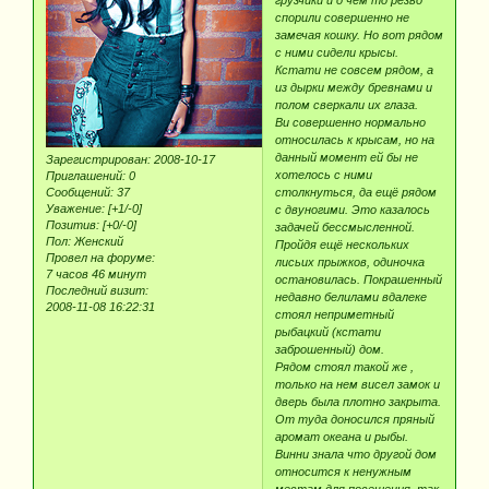
спорили совершенно не
замечая кошку. Но вот рядом
с ними сидели крысы.
Кстати не совсем рядом, а
из дырки между бревнами и
полом сверкали их глаза.
Ви совершенно нормально
относилась к крысам, но на
данный момент ей бы не
Зарегистрирован
: 2008-10-17
хотелось с ними
Приглашений:
0
Сообщений:
37
столкнуться, да ещё рядом
Уважение:
[+1/-0]
с двуногими. Это казалось
Позитив:
[+0/-0]
задачей бессмысленной.
Пол:
Женский
Пройдя ещё нескольких
Провел на форуме:
лисьих прыжков, одиночка
7 часов 46 минут
остановилась. Покрашенный
Последний визит:
недавно белилами вдалеке
2008-11-08 16:22:31
стоял неприметный
рыбацкий (кстати
заброшенный) дом.
Рядом стоял такой же ,
только на нем висел замок и
дверь была плотно закрыта.
От туда доносился пряный
аромат океана и рыбы.
Винни знала что другой дом
относится к ненужным
местам для посещения, так