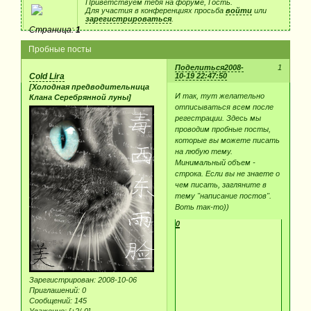
Приветствуем тебя на форуме, Гость.
Для участия в конференциях просьба
войти
или
зарегистрироваться
.
Страница:
1
Пробные посты
Поделиться
2008-
1
Cold Lira
10-19 22:47:50
[Холодная предводительница
И так, тут желательно
Клана Серебрянной луны]
отписываться всем после
регестрации. Здесь мы
проводим пробные посты,
которые вы можете писать
на любую тему.
Минимальный объем -
строка. Если вы не знаете о
чем писать, загляните в
тему "написание постов".
Воть так-то))
0
Зарегистрирован
: 2008-10-06
Приглашений:
0
Сообщений:
145