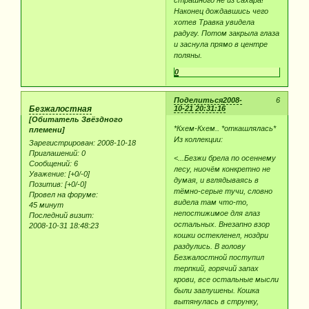
Наконец дождавшись чего
хотев Травка увидела
радугу. Потом закрыла глаза
и заснула прямо в центре
поляны.
0
Поделиться
2008-
6
Безжалостная
10-21 20:31:16
[Обитатель Звёздного
*Кхем-Кхем.. *откашлялась*
племени]
Из коллекции:
Зарегистрирован
: 2008-10-18
Приглашений:
0
<...Безжи брела по осеннему
Сообщений:
6
лесу, ниочём конкретно не
Уважение:
[+0/-0]
думая, и вглядываясь в
Позитив:
[+0/-0]
тёмно-серые тучи, словно
Провел на форуме:
видела там что-то,
45 минут
непостижимое для глаз
Последний визит:
остальных. Внезапно взор
2008-10-31 18:48:23
кошки остекленел, ноздри
раздулись. В голову
Безжалостной поступил
терпкий, горячий запах
крови, все остальные мысли
были заглушены. Кошка
вытянулась в струнку,