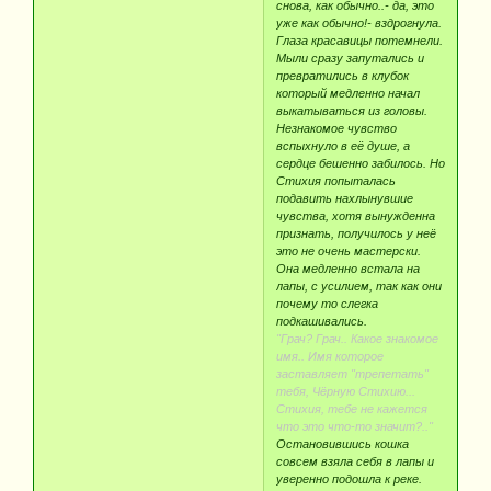
снова, как обычно..- да, это
уже как обычно!- вздрогнула.
Глаза красавицы потемнели.
Мыли сразу запутались и
превратились в клубок
который медленно начал
выкатываться из головы.
Незнакомое чувство
вспыхнуло в её душе, а
сердце бешенно забилось. Но
Стихия попыталась
подавить нахлынувшие
чувства, хотя вынужденна
признать, получилось у неё
это не очень мастерски.
Она медленно встала на
лапы, с усилием, так как они
почему то слегка
подкашивались.
"Грач? Грач.. Какое знакомое
имя.. Имя которое
заставляет "трепетать"
тебя, Чёрную Стихию...
Стихия, тебе не кажется
что это что-то значит?.."
Остановившись кошка
совсем взяла себя в лапы и
уверенно подошла к реке.