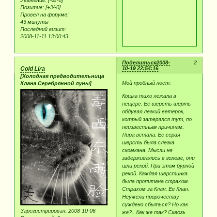
Уважение:
[+2/-0]
Позитив:
[+3/-0]
Провел на форуме:
43 минуты
Последний визит:
2008-11-11 13:00:43
Поделиться
2008-
2
Cold Lira
10-19 22:54:16
[Холодная предводительница
Мой пробный пост:
Клана Серебрянной луны]
Кошка тихо лежала в
пещере. Ее шерсть шерть
обдувал легкий ветерок,
котрый затерялся тут, по
неизвестным причинам.
Лира встала. Ее серая
шерсть была слегка
скомкана. Мысли не
задерживались в голове, они
шли рекой. При этом бурной
рекой. Каждая шерстинка
была пропитана страхом.
Страхом за Клан. Ее Клан.
Неужели пророчеству
суждено сбыться? Но как
Зарегистрирован
: 2008-10-06
же?.. Как же так? Сквозь