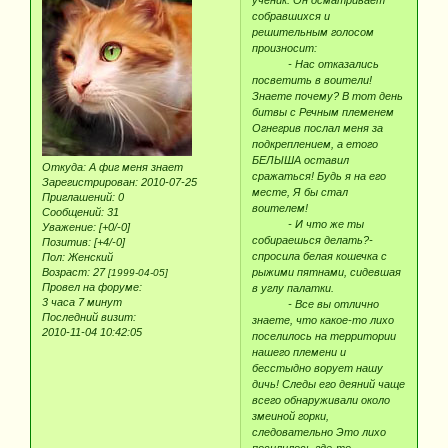
собравшихся и
решительным голосом
произносит:
- Нас отказались
посветить в воители!
Знаете почему? В тот день
битвы с Речным племенем
Огнегрив послал меня за
подкреплением, а етого
БЕЛЫША оставил
Откуда:
А фиг меня знает
сражаться! Будь я на его
Зарегистрирован
: 2010-07-25
месте, Я бы стал
Приглашений:
0
воителем!
Сообщений:
31
- И что же ты
Уважение:
[+0/-0]
собираешься делать?-
Позитив:
[+4/-0]
спросила белая кошечка с
Пол:
Женский
рыжими пятнами, сидевшая
Возраст:
27
[1999-04-05]
Провел на форуме:
в углу палатки.
3 часа 7 минут
- Все вы отлично
Последний визит:
знаете, что какое-то лихо
2010-11-04 10:42:05
поселилось на территории
нашего племени и
бесстыдно ворует нашу
дичь! Следы его деяний чаще
всего обнаруживали около
змеиной горки,
следовательно Это лихо
посилилось где-то