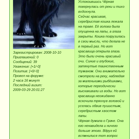
Успокоившись Чёрная
повернулась от реки и тихо
вхдохнула.
Сейчас красивая,
серебристая кошка лежала
на траве. Её голова была
опущенна на лапы, а глаза
закрыты. Кошка погрузилась
в свои мысли, что делала не
в первый раз. Но вот
красавица открыла глаза.
Зарегистрирован
: 2008-10-10
Это были очень красивый
Приглашений:
0
очи. Синие и глубокие,
Сообщений:
39
затянутые таинственным
Уважение:
[+1/-0]
Позитив:
[+0/-0]
туманом. Они внимательно
Провел на форуме:
смотрели на реку, наблюдая
2 часа 16 минут
за маленькими рыбёшками,
Последний визит:
которые переодически
2009-03-29 20:01:27
выскакивали из воды. Но вот
красавица неожиданно
вскочила тряхнув головой и
уселась обвив пушистым,
серебристым хвостом
лапы.
Чёрная думала о Граче. Она
его ненавидела и ничего
больше этого. Вдруг ей
вспмнилися тот вопрос