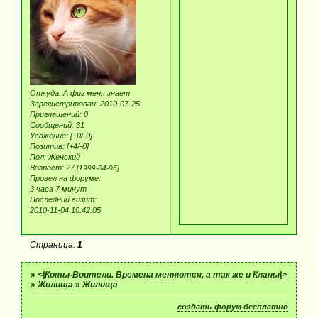
Откуда:
А фиг меня знает
Зарегистрирован
: 2010-07-25
Приглашений:
0
Сообщений:
31
Уважение:
[+0/-0]
Позитив:
[+4/-0]
Пол:
Женский
Возраст:
27
[1999-04-05]
Провел на форуме:
3 часа 7 минут
Последний визит:
2010-11-04 10:42:05
Страница:
1
»
<|Коты-Воители. Времена меняются, а так же и Кланы|>
»
Жилища
»
Жилища
создать форум бесплатно