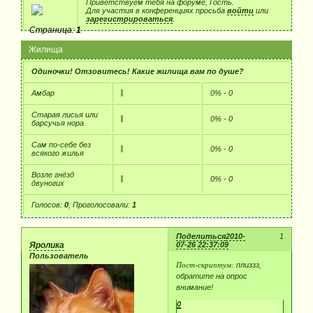
Приветствуем тебя на форуме, Гость.
Для участия в конференциях просьба
войти
или
зарегистрироваться
.
Страница:
1
Жилища
Одиночки! Отзовитесь! Какие жилища вам по душе?
Амбар
0% - 0
Старая лисья или
0% - 0
барсучья нора
Сам по-себе без
0% - 0
всякого жилья
Возле гнёзд
0% - 0
двуногих
Голосов:
0
;
Проголосовали:
1
Поделиться
2010-
1
Яролика
07-26 22:37:09
Пользователь
Пост-скриптум:
плиззз,
обратите на опрос
внимание!
0