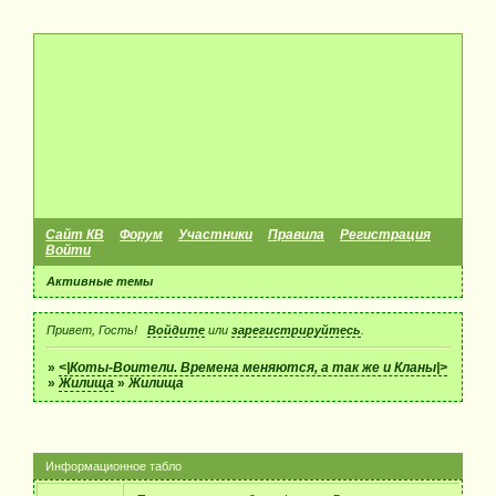
Сайт КВ
Форум
Участники
Правила
Регистрация
Войти
Активные темы
Привет, Гость!
Войдите
или
зарегистрируйтесь
.
»
<|Коты-Воители. Времена меняются, а так же и Кланы|>
»
Жилища
»
Жилища
Информационное табло