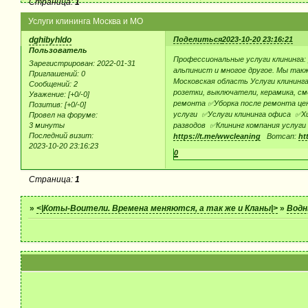
Страница:
1
Услуги клининга Москва и МО
dghibyhldo
Поделиться
2023-10-20 23:16:21
Пользователь
Профессиональные услуги клининга:
Зарегистрирован
: 2022-01-31
альпинист и многое другое. Мы такж
Приглашений:
0
Московская область Услуги клининга 
Сообщений:
2
розетки, выключатели, керамика, см
Уважение:
[+0/-0]
ремонта ✅Уборка после ремонта це
Позитив:
[+0/-0]
услуги ✅Услуги клининга офиса ✅Х
Провел на форуме:
3 минуты
разводов ✅Клининг компания услуги
Последний визит:
https://t.me/wwcleaning
Вотсап:
ht
2023-10-20 23:16:23
0
Страница:
1
»
<|Коты-Воители. Времена меняются, а так же и Кланы|>
»
Водн