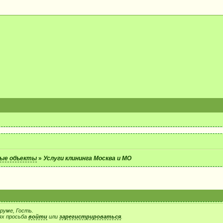
ые объекты
»
Услуги клининга Москва и МО
руме, Гость.
ях просьба
войти
или
зарегистрироваться
.