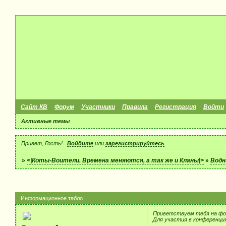
Сайт КВ
Форум
Участники
Правила
Регистрация
Войти
Активные темы
Привет, Гость!
Войдите
или
зарегистрируйтесь
.
»
<|Коты-Воители. Времена меняются, а так же и Кланы|>
»
Водн
Информационное табло
Приветствуем тебя на фо
Для участия в конференци