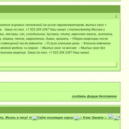
1
даление жировых отложений на кухне парогенератором, мытье окон +
Заказ по тел. +7 915 204 1047 Наш канал: t.me/wwcleaning Москва и
ки, люстры, свч, холодильник, духовка, плита, варочная панель, вытяжка,
 глажка, пятна, загрязнения, диван, кровать ✅Уборка квартиры после
 помещений после ремонта ✅Услуги клининга цены ✅Клининг компания
мягкой мебели +и ковров ✅Мытье окон +в москве ✅Мытье окон без
нинга квартир Заказ по тел. +7 915 204 1047 Наш канал:
создать форум бесплатно