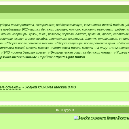
 уборка после ремонта, генеральная, поддерживающая, химчистка мягкой мебели, у
е предлагаем ЭКО-чистку детских игрушек, колясок, комнат и различных предметов. 
офиса, квартиры: грязь, пыль, разводы, зеркала, плитка, цемент, краска, светильни
есители, скотч, мусор, шкафы, сантехника, плинтуса, фартук, столешница, стирка,
на ✅Уборка после ремонта москва ✅Уборка квартиры после ремонта цена ✅Уборка
имчистка мягкой мебели москва ✅Химчистка мягкой мебели +на дому ✅Химчистка 
 ✅ЭКО чистка детских кресел ✅Экологическая очистка детских комнат ✅Услуги кли
tps://wa.me/79152041047
Перейти:
https://is.gd/LfbhWu
ые объекты
»
Услуги клининга Москва и МО
Наши друзья