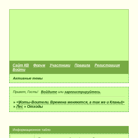
Сайт КВ
Форум
Участники
Правила
Регистрация
Войти
Активные темы
Привет, Гость!
Войдите
или
зарегистрируйтесь
.
»
<|Коты-Воители. Времена меняются, а так же и Кланы|>
»
Лес
»
Отходы
Информационное табло