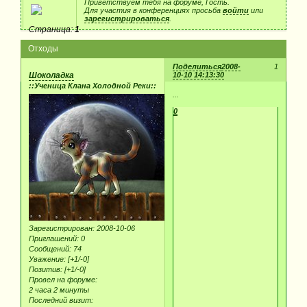
Приветствуем тебя на форуме, Гость.
Для участия в конференциях просьба
войти
или
зарегистрироваться
.
Страница:
1
Отходы
Поделиться
2008-
1
Шоколадка
10-10 14:13:30
::Ученица Клана Холодной Реки::
...
0
Зарегистрирован
: 2008-10-06
Приглашений:
0
Сообщений:
74
Уважение:
[+1/-0]
Позитив:
[+1/-0]
Провел на форуме:
2 часа 2 минуты
Последний визит: