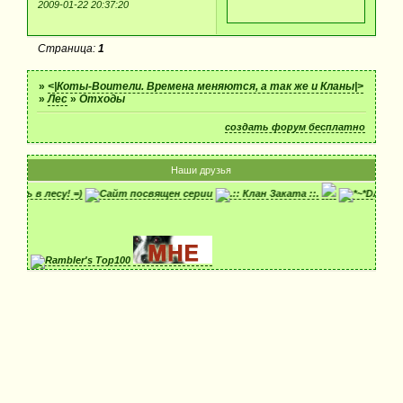
2009-01-22 20:37:20
Страница:
1
»
<|Коты-Воители. Времена меняются, а так же и Кланы|>
»
Лес
»
Отходы
создать форум бесплатно
Наши друзья