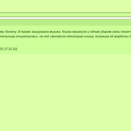
у болоту. В траве зашуршала мышка. Кошка прыгнула и одним ударом лапы покончи
ительница отшатнулась: на неё смотрела одноглазая кошка, половина её мордочки 
5 17:11:10)