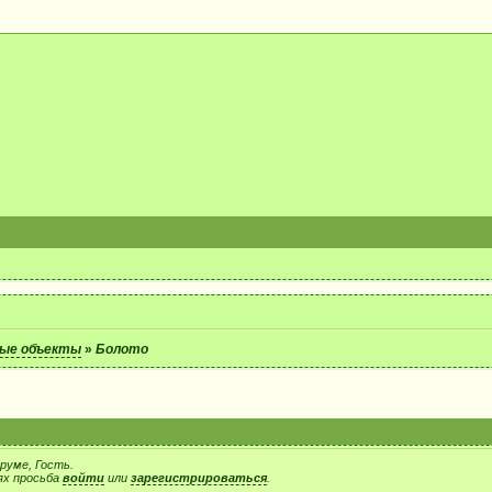
ые объекты
»
Болото
руме, Гость.
ях просьба
войти
или
зарегистрироваться
.