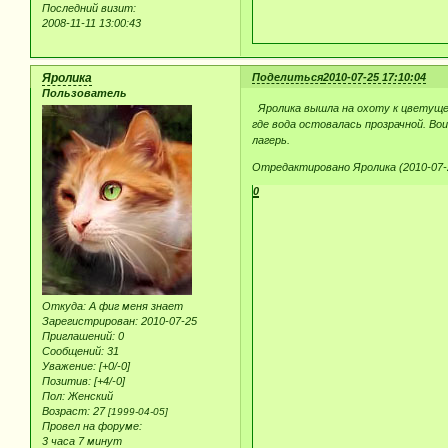
Последний визит:
2008-11-11 13:00:43
Яролика
Поделиться
2010-07-25 17:10:04
Пользователь
Яролика вышла на охоту к цветущем
где вода остовалась прозрачной. Во
лагерь.
Отредактировано Яролика (2010-07-2
0
Откуда:
А фиг меня знает
Зарегистрирован
: 2010-07-25
Приглашений:
0
Сообщений:
31
Уважение:
[+0/-0]
Позитив:
[+4/-0]
Пол:
Женский
Возраст:
27
[1999-04-05]
Провел на форуме:
3 часа 7 минут