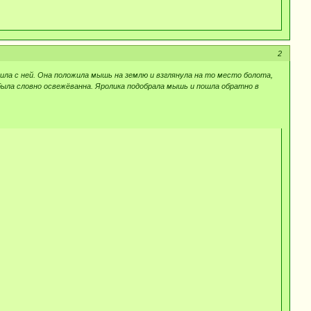
2
ла с ней. Она положила мышь на землю и взглянула на то место болота,
была словно освежёванна. Яролика подобрала мышь и пошла обратно в