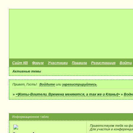
Сайт КВ
Форум
Участники
Правила
Регистрация
Войти
Активные темы
Привет, Гость!
Войдите
или
зарегистрируйтесь
.
»
<|Коты-Воители. Времена меняются, а так же и Кланы|>
»
Водн
Информационное табло
Приветствуем тебя на фо
Для участия в конференци