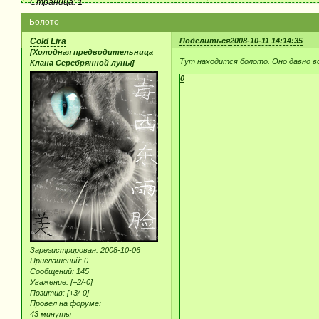
Страница:
1
Болото
Cold Lira
Поделиться
2008-10-11 14:14:35
[Холодная предводительница
Тут находится болото. Оно давно в
Клана Серебрянной луны]
0
Зарегистрирован
: 2008-10-06
Приглашений:
0
Сообщений:
145
Уважение:
[+2/-0]
Позитив:
[+3/-0]
Провел на форуме:
43 минуты