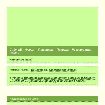
Сайт КВ
Форум
Участники
Правила
Регистрация
Войти
Активные темы
Привет, Гость!
Войдите
или
зарегистрируйтесь
.
»
<|Коты-Воители. Времена меняются, а так же и Кланы|>
»
Реклама
»
Лучший в мире форум, не считая этого!
Информационное табло