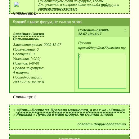
Приветствуем тебя на форуме, Гость.
Для участия в конференциях просьба
войти
или
зарегистрироваться
.
Страница:
1
Лучший в мире форум, не считая этого!
Поделиться
2009-
1
Звзедная Сказка
12-07 19:14:17
Пользователь
Просто
Зарегистрирован
: 2009-12-07
щелкай!http://cat22warriors.mybb.ru/
Приглашений:
0
Сообщений:
1
0
Уважение:
[+0/-0]
Позитив:
[+0/-0]
Провел на форуме:
4 минуты
Последний визит:
2009-12-07 19:18:04
Страница:
1
»
<|Коты-Воители. Времена меняются, а так же и Кланы|>
»
Реклама
»
Лучший в мире форум, не считая этого!
создать форум бесплатно
Наши друзья