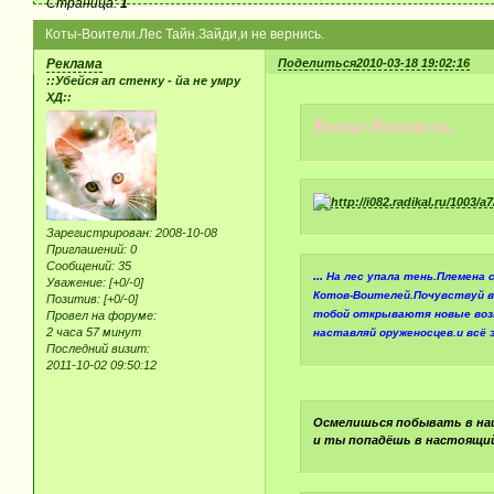
Страница:
1
Коты-Воители.Лес Тайн.Зайди,и не вернись.
Реклама
Поделиться
2010-03-18 19:02:16
::Убейся ап стенку - йа не умру
ХД::
Коты-Воители.
Зарегистрирован
: 2008-10-08
Приглашений:
0
Сообщений:
35
...
На лес упала тень.Племена 
Уважение:
[+0/-0]
Котов-Воителей.Почувствуй в 
Позитив:
[+0/-0]
тобой открываютя новые возмо
Провел на форуме:
2 часа 57 минут
наставляй оруженосцев.и всё 
Последний визит:
2011-10-02 09:50:12
Осмелишься побывать в наш
и ты попадёшь в настоящий