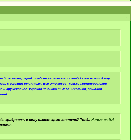
1
вай сюжеты, играй, представь, что ты попал(а) в настоящий мир
мись к высшим статусам! Всё это здесь! Только посмотри,перед
 и оруженосцев. Игроков не бывает мало! Охоться, общайся,
мён!
бе храбрость и силу настоящего воителя? Тогда
Нажми сюда!
тиями.