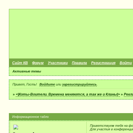
Сайт КВ
Форум
Участники
Правила
Регистрация
Войти
Активные темы
Привет, Гость!
Войдите
или
зарегистрируйтесь
.
»
<|Коты-Воители. Времена меняются, а так же и Кланы|>
»
Рекл
Информационное табло
Приветствуем тебя на фо
Для участия в конференци