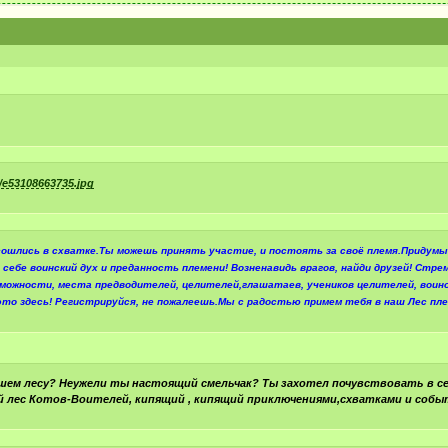
сошлись в схватке.Ты можешь принять участие, и постоять за своё племя.Придумы
себе воинский дух и преданность племени! Возненавидь врагов, найди друзей! Стре
жности, места предводителей, целителей,глашатаев, учеников целителей, воинов
это здесь! Регистрируйся, не пожалеешь.Мы с радостью примем тебя в наш Лес пле
ем лесу? Неужели ты настоящий смельчак? Ты захотел почувствовать в се
 лес Котов-Воителей, кипящий , кипящий приключениями,схватками и собы