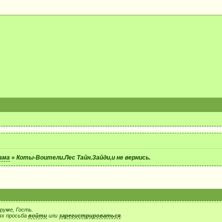
ама
»
Коты-Воители.Лес Тайн.Зайди,и не вернись.
руме, Гость.
ях просьба
войти
или
зарегистрироваться
.