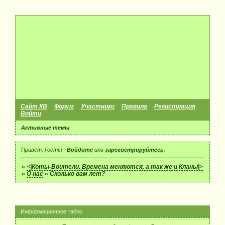
Сайт КВ
Форум
Участники
Правила
Регистрация
Войти
Активные темы
Привет, Гость!
Войдите
или
зарегистрируйтесь
.
»
<|Коты-Воители. Времена меняются, а так же и Кланы|>
»
О нас
»
Сколько вам лет?
Информационное табло