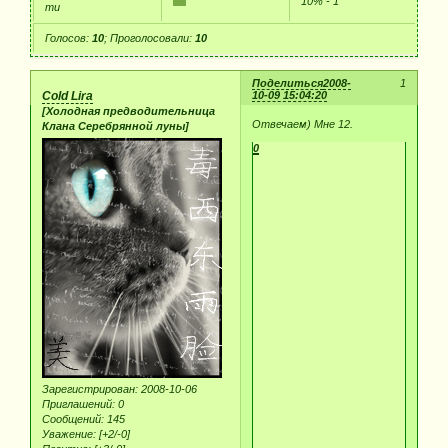
10% - 1
ти
Голосов:
10
;
Проголосовали:
10
Поделиться
2008-
1
Cold Lira
10-09 15:04:20
[Холодная предводительница
Отвечаем) Мне 12.
Клана Серебрянной луны]
0
Зарегистрирован
: 2008-10-06
Приглашений:
0
Сообщений:
145
Уважение:
[+2/-0]