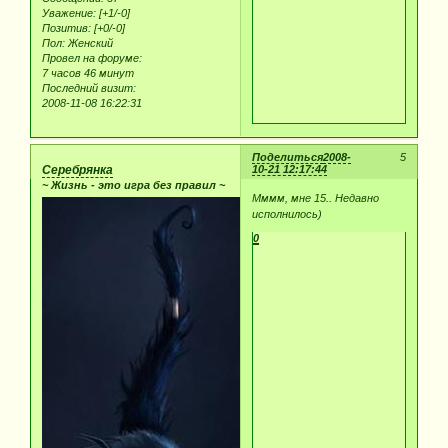
Уважение:
[+1/-0]
Позитив:
[+0/-0]
Пол:
Женский
Провел на форуме:
7 часов 46 минут
Последний визит:
2008-11-08 16:22:31
Поделиться
2008-
5
Серебрянка
10-21 12:17:44
~ Жизнь - это игра без правил ~
Мммм, мне 15.. Недавно
исполнилось)
0