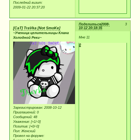
Последний визит:
2009-01-22 20:37:20
Поделиться
2008-
3
[CaT] TraVka [Not SmoKe]
10-12 20:18:35
~Ученица целительницы Клана
Мне 11
Холодной Реки~
0
Зарегистрирован
: 2008-10-12
Приглашений:
0
Сообщений:
48
Уважение:
[+1/-0]
Позитив:
[+0/-0]
Пол:
Женский
Провел на форуме: