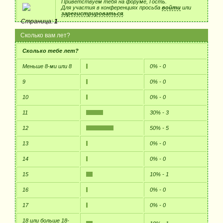
Приветствуем тебя на форуме, Гость.
Для участия в конференциях просьба
войти
или
зарегистрироваться
.
Страница:
1
Сколько вам лет?
Сколько тебе лет?
Меньше 8-ми или 8
0% - 0
9
0% - 0
10
0% - 0
11
30% - 3
12
50% - 5
13
0% - 0
14
0% - 0
15
10% - 1
16
0% - 0
17
0% - 0
18 или больше 18-