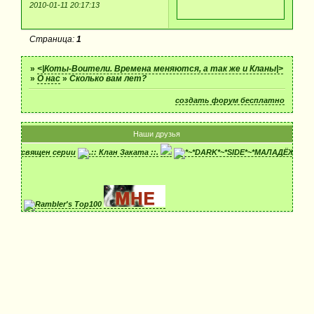
2010-01-11 20:17:13
Страница:
1
»
<|Коты-Воители. Времена меняются, а так же и Кланы|>
»
О нас
»
Сколько вам лет?
создать форум бесплатно
Наши друзья