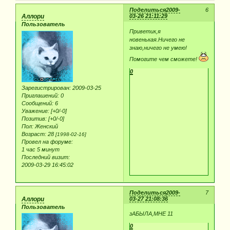
Поделиться
2009-
6
Аллори
03-26 21:11:29
Пользователь
Приветик,я
новенькая.Ничего не
знаю,ничего не умею!
Помогите чем сможете!
0
Зарегистрирован
: 2009-03-25
Приглашений:
0
Сообщений:
6
Уважение:
[+0/-0]
Позитив:
[+0/-0]
Пол:
Женский
Возраст:
28
[1998-02-16]
Провел на форуме:
1 час 5 минут
Последний визит:
2009-03-29 16:45:02
Поделиться
2009-
7
Аллори
03-27 21:08:36
Пользователь
зАБЫЛА,МНЕ 11
0