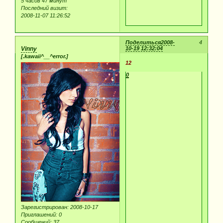
5 часов 47 минут
Последний визит:
2008-11-07 11:26:52
Поделиться
2008-
4
Vinny
10-19 12:32:04
[.kawaii^__^error.]
12
0
Зарегистрирован
: 2008-10-17
Приглашений:
0
Сообщений:
37